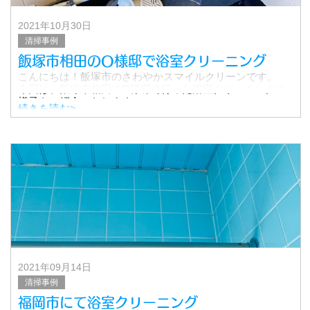
2021年10月30日
清掃事例
飯塚市相田のO様邸で浴室クリーニング
こんにちは！飯塚市のさわやかスマイルクリーンです。
今回は、飯塚市相田のO様邸で行った浴室クリーニングの
様子をご紹介いたします。
続きを読む>
▼費用
浴室クリーニング 12,000円
※キャンペーン価格
2021年09月14日
清掃事例
福岡市にて浴室クリーニング