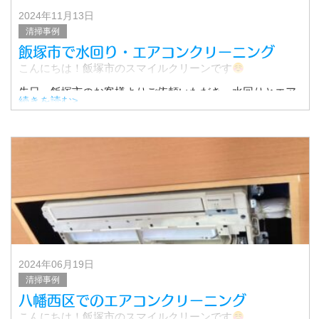
2024年11月13日
清掃事例
飯塚市で水回り・エアコンクリーニング
こんにちは！飯塚市のスマイルクリーンです
先日、飯塚市のお客様よりご依頼いただき、水回りとエア
続きを読む>
コンクリーニング行いました。
計5点のご依頼でしたので、セット割引でご案内させていた
だきました！
2024年06月19日
清掃事例
八幡西区でのエアコンクリーニング
こんにちは！飯塚市のスマイルクリーンです