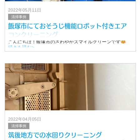
2022年05月11日
清掃事例
飯塚市にておそうじ機能ロボット付きエア
コンクリーニング
こんにちは！飯塚市のさわやかスマイルクリーンです
今回は飯塚市にておそうじ機能ロボット付きエアコンのク
続きを読む>
リーニングを行いましたので、その様子をご紹介します。
▼費用
おそうじ機能ロボット付
2022年04月05日
清掃事例
筑後地方での水回りクリーニング