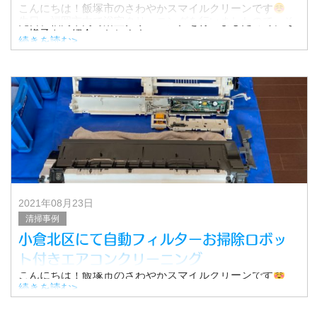
こんにちは！飯塚市のさわやかスマイルクリーンです
先日、福岡市内で浴室クリーニングを行いましたので、そ
の様子をご紹介いたします。
続きを読む>
【価格】
浴室クリーニングは通常15,800円。
2021年08月23日
清掃事例
小倉北区にて自動フィルターお掃除ロボッ
ト付きエアコンクリーニング
こんにちは！飯塚市のさわやかスマイルクリーンです
続きを読む>
小倉北区で自動フィルターお掃除ロボット付きのエアコン
クリーニングを作業しました。