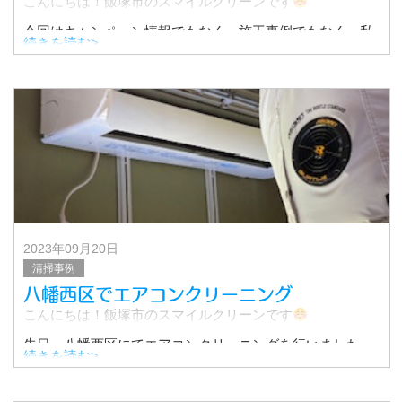
こんにちは！飯塚市のスマイルクリーンです
今回はキャンペーン情報でもなく、施工事例でもなく、私
続きを読む>
たち家族についての近況報告です。
5月から8月までの夏の繁盛期もやっと落ち着きまして、先
日家族旅行に
2023年09月20日
清掃事例
八幡西区でエアコンクリーニング
こんにちは！飯塚市のスマイルクリーンです
先日、八幡西区にてエアコンクリーニングを行いました。
続きを読む>
その時の作業の様子をご紹介します！
パーツを取り外してみると……