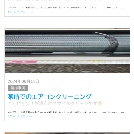
先日、八幡西区のお客様よりご依頼いただき、エアコンク
続きを読む>
リーニングを行いました。
担当したのは、お掃除機能付きエアコン4台、ノーマルエア
コン1台、天井埋め込
2024年06月11日
清掃事例
某所でのエアコンクリーニング
こんにちは！飯塚市のスマイルクリーンです
先日、近隣地域のお客様よりご依頼いただき、エアコンク
続きを読む>
リーニングを行いました！
その作業についてご紹介いたします！
▼クリーニング前