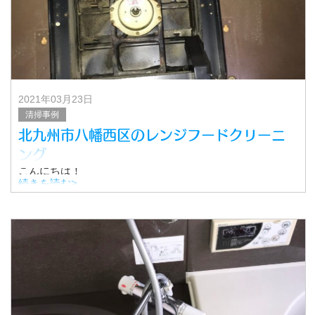
2021年03月23日
清掃事例
北九州市八幡西区のレンジフードクリーニ
ング
こんにちは！
飯塚市のさわやかスマイルクリーンです。
続きを読む>
先日、北九州市八幡西区にお住まいの村山様より
レンジフードクリーニングのご依頼をいただきました。
なんと使用されて26年にもなるレンジフ