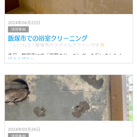
2024年04月22日
清掃事例
飯塚市での浴室クリーニング
こんにちは！飯塚市のスマイルクリーンです
先日、飯塚市にて「浴室クリーニング」を行いました！
続きを読む>
今回はその作業について、ご紹介いたします！
▼クリーニング前
お風呂は、日々の
2024年03月26日
清掃事例