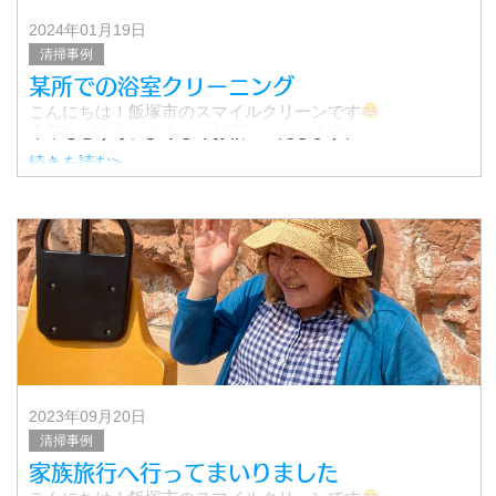
2024年01月19日
清掃事例
某所での浴室クリーニング
こんにちは！飯塚市のスマイルクリーンです
今年もどうぞ、よろしくお願いいたします。
続きを読む>
先日、某所にて浴室クリーニングを行いました。
その時の作業の様子をご紹介します！
▼天井
2023年09月20日
清掃事例
家族旅行へ行ってまいりました