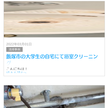
2022年03月01日
清掃事例
飯塚市の大学生の自宅にて浴室クリーニン
グ
こんにちは！
飯塚市のさわやかスマイルクリーンです。
続きを読む>
今回は、単身のお客様からご依頼をいただいた
浴室クリーニングの様子をご紹介いたします！
依頼者は、飯塚市のワンルームのお部屋で生活されて