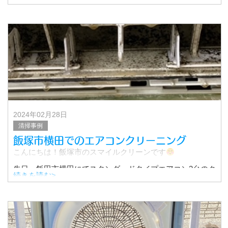
た！
その時の作業の様子をご紹介します！
▼クリーニング前
お客様によると、フ
2024年02月28日
清掃事例
飯塚市横田でのエアコンクリーニング
こんにちは！飯塚市のスマイルクリーンです
先日、飯田市横田にてスタンダードタイプエアコン3台のク
続きを読む>
リーニングを行いました。
その時の作業の様子をご紹介します！
なお、今回のお客様には「寒