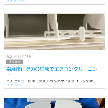
今回は、飯塚市かやの森にあるS様邸にて行った、
続きを読む>
浴室クリーニングの様子をご紹介いたします。
▼費用
浴室クリーニン
2021年11月05日
清掃事例
嘉麻市山野のO様邸でエアコンクリーニン
グ
こんにちは！飯塚市のさわやかスマイルクリーンです。
今回は、嘉麻市山野のO様邸で行ったエアコンクリーニン
続きを読む>
グの様子をご紹介いたします。
▼費用
スタンダードエアコン 1台 8,500円
※キャン