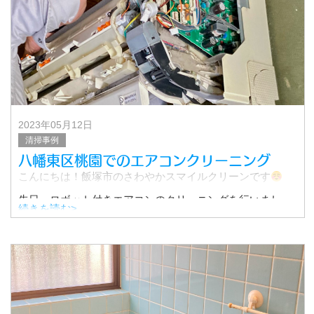
2023年05月12日
清掃事例
八幡東区桃園でのエアコンクリーニング
こんにちは！飯塚市のさわやかスマイルクリーンです
先日、ロボット付きエアコンのクリーニングを行いまし
続きを読む>
た。
その時の作業の様子をご紹介します！
なんと、取付けから10年たったエアコン。