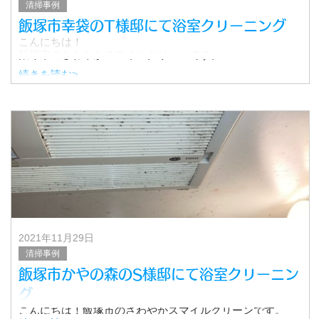
清掃事例
飯塚市幸袋のT様邸にて浴室クリーニング
こんにちは！
飯塚市のさわやかスマイルクリーンです。
続きを読む>
先日、飯塚市幸袋にお住まいのT様邸にて
清掃作業を行いましたので、そちらの様子をご紹介したい
と思います。
ご依頼内容は、浴室クリーニング
2021年11月29日
清掃事例
飯塚市かやの森のS様邸にて浴室クリーニン
グ
こんにちは！飯塚市のさわやかスマイルクリーンです。