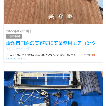
2022年05月18日
清掃事例
飯塚市口原の美容室にて業務用エアコンク
リーニング
こんにちは！飯塚市のさわやかスマイルクリーンです
今回は飯塚市口原の「美容室CREA」様にて、業務用エア
続きを読む>
コンのクリーニングを行いました。
そのクリーニングの様子をご紹介します。
「美容室