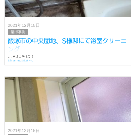
2021年12月15日
清掃事例
飯塚市の中央団地、S様邸にて浴室クリーニ
ング
こんにちは！
飯塚市のさわやかスマイルクリーンです。
続きを読む>
今回ご紹介するのは、中央団地にお住まいの方からのご依
頼です。
浴室のクリーニングを担当いたしました。
料金は、浴室全体の清掃で￥15,80
2021年12月15日