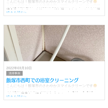
こんにちは！飯塚市のさわやかスマイルクリーンです
今回は筑後地方にて食洗機内部、浴室シャンプー台や床浴
槽全体、トイレのクリーニングを行いましたので、その様
続きを読む>
子をご紹介します。
▼清掃前
2022年03月10日
清掃事例
飯塚市西町での浴室クリーニング
こんにちは！飯塚市のさわやかスマイルクリーンです
今回は飯塚市西町にて浴室クリーニングを行いましたの
で、その様子をご紹介いたします！
続きを読む>
【費用】
浴室クリーニング 15,800円