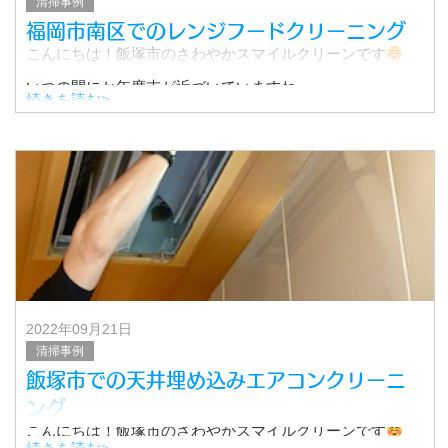
清掃事例
福岡市南区でのレンジフードクリーニング
こんにちは！飯塚市のさわやかスマイルクリーンです
いつの間にか年度末が近づいていますね。
続きを読む>
引っ越しを準備されている方や、入退去者を控えている大
家さん・管理会社様は大変忙しい時期かと思います。
2022年09月21日
清掃事例
飯塚市での天井埋め込みエアコンクリーニ
ング
こんにちは！飯塚市のさわやかスマイルクリーンです