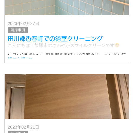
2023年02月27日
清掃事例
田川郡香春町での浴室クリーニング
こんにちは！飯塚市のさわやかスマイルクリーンです
先日の2月初旬に、田川郡香春町にて浴室クリーニングを行
続きを読む>
いました。
その時の様子をご紹介したいと思います。
お客様のご要望は、築30年の
2023年02月21日