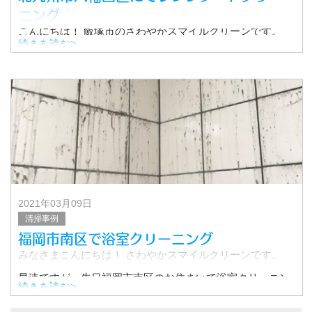
ニング
こんにちは！ 飯塚市のさわやかスマイルクリーンです。
続きを読む>
先日、北九州市八幡西区の某所にてレンジフードのクリー
ニングを行ってきました！
レンジフードはお掃除が面倒な場所。しかも油汚れでベタ
ベタしていて、頑固な汚れが
2021年03月09日
清掃事例
福岡市南区で浴室クリーニング
みなさまこんにちは！ さわやかスマイルクリーンです。
早速ですが、先日福岡市南区のお住まいで浴室クリーニン
続きを読む>
グの清掃を行ってきました。