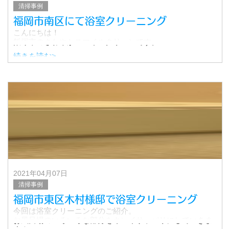
清掃事例
福岡市南区にて浴室クリーニング
こんにちは！
飯塚市のさわやかスマイルクリーンです。
続きを読む>
今回は、福岡市南区のお客様よりご依頼をいただき
引っ越し前の浴室クリーニングをいたしました。
浴室は、湿気が溜まりやすく、カビが繁殖し
2021年04月07日
清掃事例
福岡市東区木村様邸で浴室クリーニング
今回は浴室クリーニングのご紹介。
お風呂場のいろいろな部分をキレイサッパリにしていきま