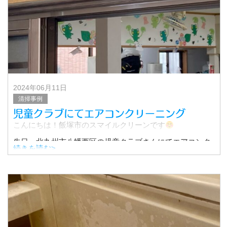
2024年06月11日
清掃事例
児童クラブにてエアコンクリーニング
こんにちは！飯塚市のスマイルクリーンです
先日、北九州市八幡西区の児童クラブさんにてエアコンク
続きを読む>
リーニングを行いました！
毎年6月にご依頼いただいているお得意様です。
いつもありがとうござ