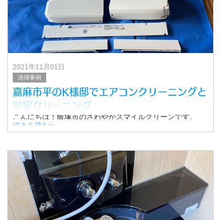
2021年11月01日
清掃事例
嘉麻市平のK様邸でエアコンクリーニングと
浴室クリーニング
こんにちは！飯塚市のさわやかスマイルクリーンです。
今回は、嘉麻市平のK様邸で行ったエアコンクリーニング
続きを読む>
と浴室クリーニングの様子をご紹介いたします。
■エアコンクリーニング
まずは、エアコンクリーニング