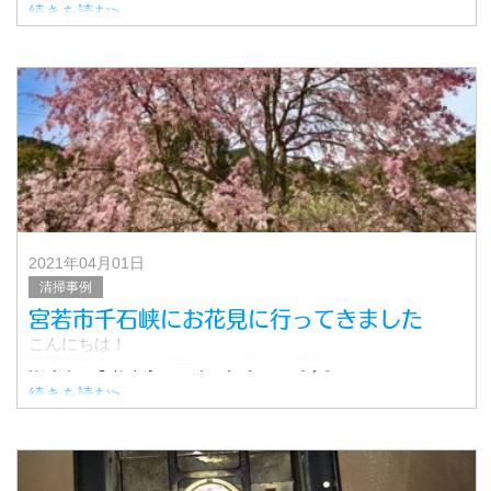
す！
続きを読む>
写真もたくさん撮影できました！
まずはクリーニング前から(^^)
▼Before
2021年04月01日
清掃事例
宮若市千石峡にお花見に行ってきました
こんにちは！
飯塚市のさわやかスマイルクリーンです。
続きを読む>
いつもは清掃の様子をご紹介していますが、今回は清掃事
例は少しお休み。
先日お花見にいってきましたので、その写真を載せていき
たいと思います。