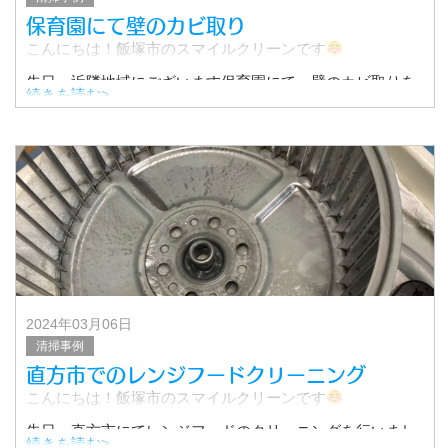
保育園にて壁のカビ取り
こんにちは！飯塚市のスマイルクリーンです
先日、近隣地域にございます保育園にて、壁のカビ取りを
続きを読む>
行いました！
その作業についてご紹介いたします！
▼クリーニング前
2024年03月06日
清掃事例
直方市でのレンジフードクリーニング
こんにちは！飯塚市のスマイルクリーンです
先日、直方市にてレンジフードのクリーニングを行いまし
続きを読む>