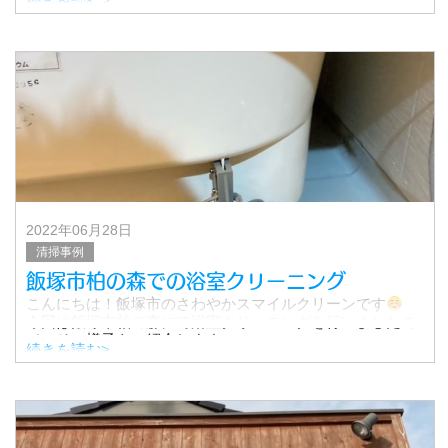
台風14号の被害が懸念されていましたが、こちらでは大き
続きを読む>
な被害はなく、ほっといたしました。
今回は同じく飯塚市にてエアコンクリーニングを行いまし
たので
2022年06月28日
清掃事例
飯塚市柏の森での浴室クリーニング
こんにちは！飯塚市のさわやかスマイルクリーンです
今回は飯塚市柏の森にて浴室クリーニングを行いましたの
で、その様子をご紹介します。
続きを読む>
お邪魔したのは、築15年ほどのお家。
とくに重点的にお