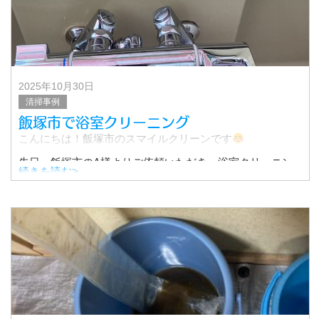
2025年10月30日
清掃事例
飯塚市で浴室クリーニング
こんにちは！飯塚市のスマイルクリーンです
先日、飯塚市のA様よりご依頼いただき、浴室クリーニン
続きを読む>
グを実施いたしました。
2年前にも浴室クリーニングをご依頼いただいたリピーター
様です。
いつ